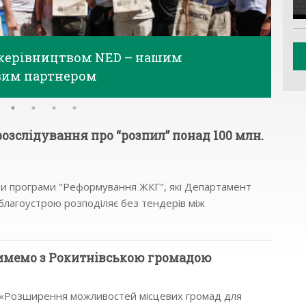
з керівництвом NED – нашим
им партнером
озслідування про “розпил” понад 100 млн.
и програми "Реформування ЖКГ", які Департамент
благоустрою розподіляє без тендерів між
ми. (більше…)
мемо з Рокитнівською громадою
 «Розширення можливостей місцевих громад для