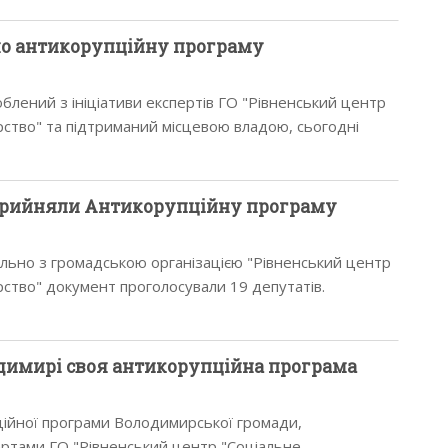
о антикорупційну програму
блений з ініціативи експертів ГО "Рівненський центр
ство" та підтриманий місцевою владою, сьогодні
утати Дубенської міської…
прийняли Антикорупційну програму
ільно з громадською організацією "Рівненський центр
ство" документ проголосували 19 депутатів.
одимирі своя антикорупційна програма
ійної програми Володимирської громади,
ртами ГО "Рівненський центр "Соціальне