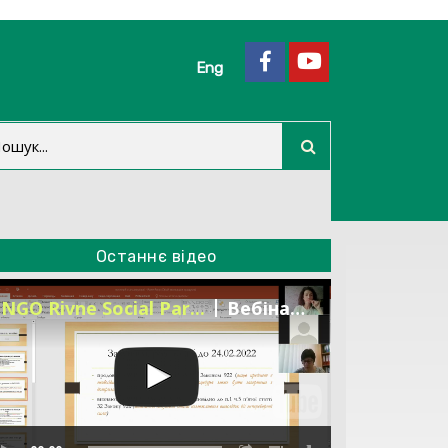
Eng
Останнє відео
NGO Rivne Social Par...
Вебінар "Тендери під час війни" 18.03.22