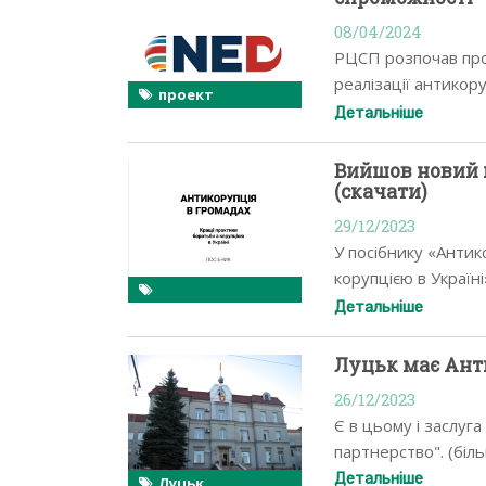
08/04/2024
РЦСП розпочав про
реалізації антикору
проект
активні громади Рі
Детальніше
Вийшов новий 
(скачати)
29/12/2023
У посібнику «Антик
корупцією в Україн
пропозиції…
Детальніше
Луцьк має Ант
26/12/2023
Є в цьому і заслуг
партнерство". (біл
Детальніше
Луцьк