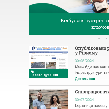
Відбулася зустріч 
ключов
Опубліковано р
у Рівному
30/08/2024
Мова йде про кошт
інфраструктури та 
розслідування
наближеними фірма
Детальніше
Співпрацювати
30/07/2024
Керівниця проєкту