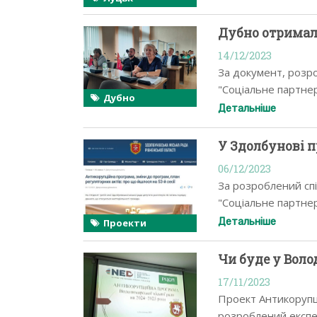
Дубно отримал
14/12/2023
За документ, розро
"Соціальне партнер
Дубно
проголосували деп
Детальніше
У Здолбунові 
06/12/2023
За розроблений сп
"Соціальне партнер
(більше…)
Детальніше
Проекти
Чи буде у Вол
17/11/2023
Проект Антикорупц
розроблений експе