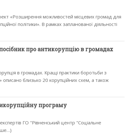
ект «Розширення можливостей місцевих громад для
пційної політики». В рамках запланованої діяльності
вненської та Волинської…
посібник про антикорупцію в громадах
орупція в громадах. Кращі практики боротьби з
і» описано близько 20 корупційних схем, а також
икорупційну програму
а експертів ГО "Рівненський центр "Соціальне
ьше…)