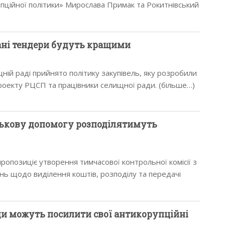
упційної політики» Мирослава Примак та Рокитнівський
ригорій Таргонський підписали Меморандум…
ані тендери будуть кращими
ній раді прийнято політику закупівель, яку розробили
роекту РЦСП та працівники селищної ради. (більше…)
ськову допомогу розподілятимуть
ропозиціє утворення тимчасової контрольної комісії з
нь щодо виділення коштів, розподілу та передачі
них цінностей силам…
ди можуть посилити свої антикорупційні