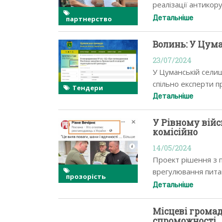
реалізації антикор
селищний голова Г
Детальніше
партнерство
Волинь: У Цум
23/07/2024
У Цуманській селищ
спільно експерти п
Тендери
Детальніше
У Рівному вій
комісійно
14/05/2024
Проект рішення з п
врегулювання пита
прозорість
матеріально-товар
Детальніше
Місцеві грома
спроможності