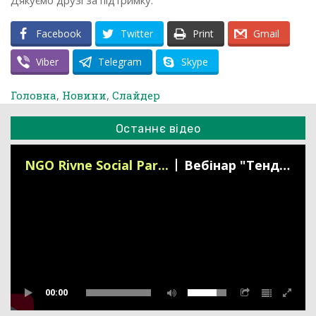
Дякуємо друзі за підтримку.
Facebook
Twitter
Print
Gmail
Viber
Telegram
Skype
Головна
,
Новини
,
Слайдер
Останнє відео
NGO Rivne Social Par...
Вебінар "Тендери під час війни" 18.03.22
00:00