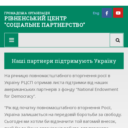
ГРОМАДСЬКА ОРГАНІЗАЦІЯ
Eng
РІВНЕНСЬКИЙ ЦЕНТР
"СОЦІАЛЬНЕ ПАРТНЕРСТВО"
Наші партнери підтримують Україну
На річницю повномастштабного вторгнення росії в
Україну РЦСП отримав листа підтримки від наших
американських партнерів з фонду “National Endowment
for Democracy”.
“Рік від початку повномасштабного вторнення Росії,
Україна залишається на передовій боротьби за свободу.
Сьогодні ми хотіли би відзначити той вагомий внесок,