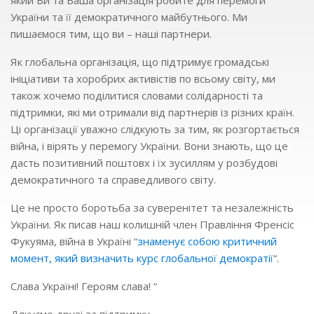
який Ви та Ваша організація робите для перемоги
України та її демократичного майбутнього. Ми
пишаємося тим, що ви – наші партнери.
Як глобальна організація, що підтримує громадські
ініціативи та хоробрих активістів по всьому світу, ми
також хочемо поділитися словами солідарності та
підтримки, які ми отримали від партнерів із різних країн.
Ці організації уважно слідкують за тим, як розгортається
війна, і вірять у перемогу України. Вони знають, що це
дасть позитивний поштовх і їх зусиллям у розбудові
демократичного та справедливого світу.
Це не просто боротьба за суверенітет та незалежність
України. Як писав наш колишній член Правління Френсіс
Фукуяма, війна в Україні “
знаменує собою критичний
момент, який визначить курс глобальної демократії
“.
Слава Україні! Героям слава! “