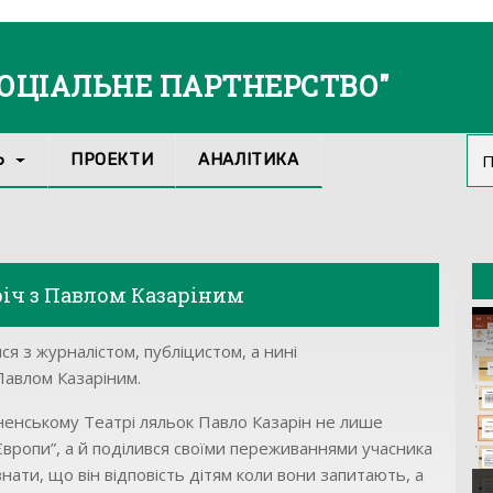
СОЦІАЛЬНЕ ПАРТНЕРСТВО"
Ь
ПРОЕКТИ
АНАЛІТИКА
річ з Павлом Казаріним
ися з журналістом, публіцистом, а нині
Павлом Казаріним.
рівненському Театрі ляльок Павло Казарін не лише
Європи”, а й поділився своїми переживаннями учасника
знати, що він відповість дітям коли вони запитають, а