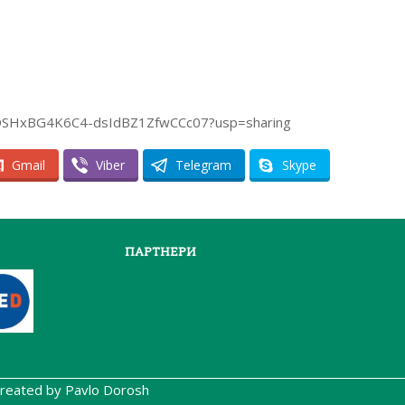
gLrDSHxBG4K6C4-dsIdBZ1ZfwCCc07?usp=sharing
Gmail
Viber
Telegram
Skype
ПАРТНЕРИ
 Created by Pavlo Dorosh