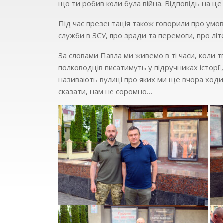
що ти робив коли була війна. Відповідь на це
Під час презентація також говорили про умови
служби в ЗСУ, про зради та перемоги, про літ
За словами Павла ми живемо в ті часи, коли т
полководців писатимуть у підручниках історії
називають вулиці про яких ми ще вчора ходил
сказати, нам не соромно…