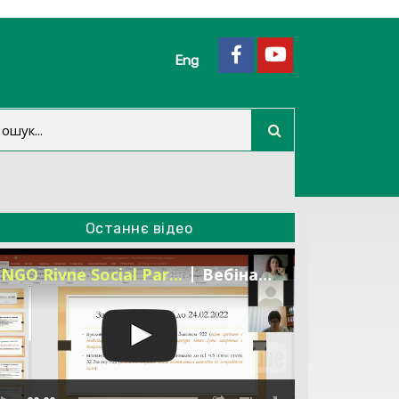
Eng
Останнє відео
NGO Rivne Social Par...
Вебінар "Тендери під час війни" 18.03.22